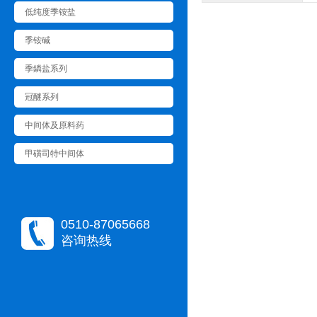
低纯度季铵盐
季铵碱
季鏻盐系列
冠醚系列
中间体及原料药
甲磺司特中间体
0510-87065668
咨询热线