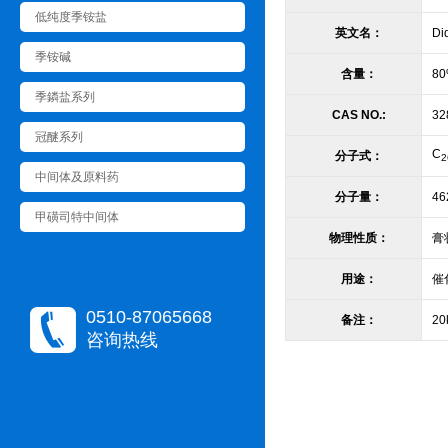
低纯度季铵盐
英文名：
Di
季铵碱
含量：
8
季鏻盐系列
CAS NO.:
32
冠醚系列
C
分子式：
2
中间体及原料药
分子量：
46
甲磺司特中间体
物理性质：
膏
用途：
催
0510-87065668
备注：
20
咨询热线